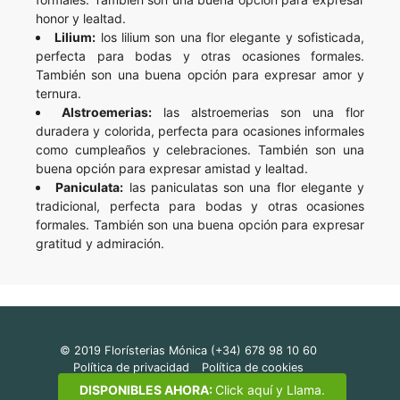
honor y lealtad.
Lilium:
los lilium son una flor elegante y sofisticada,
perfecta para bodas y otras ocasiones formales.
También son una buena opción para expresar amor y
ternura.
Alstroemerias:
las alstroemerias son una flor
duradera y colorida, perfecta para ocasiones informales
como cumpleaños y celebraciones. También son una
buena opción para expresar amistad y lealtad.
Paniculata:
las paniculatas son una flor elegante y
tradicional, perfecta para bodas y otras ocasiones
formales. También son una buena opción para expresar
gratitud y admiración.
© 2019 Florísterias Mónica (+34) 678 98 10 60
Política de privacidad
Política de cookies
Política de devoluciones
Interflora Soria
DISPONIBLES AHORA:
Click aquí y Llama.