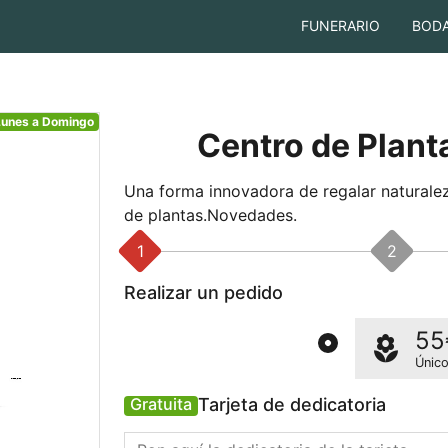
FUNERARIO
BOD
Lunes a
Domingo
Centro de Plant
Una forma innovadora de regalar naturalez
de plantas.Novedades.
1
2
Realizar un pedido
55
Únic
Tarjeta de dedicatoria
Gratuita