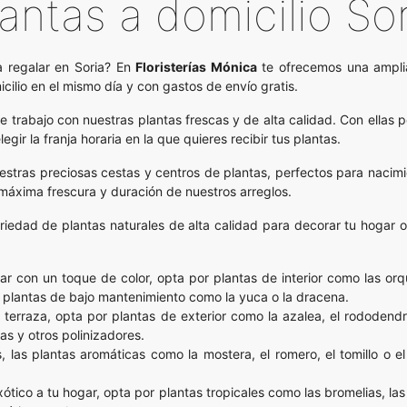
lantas a domicilio Sor
a regalar en Soria? En
Floristerías Mónica
te ofrecemos una amplia
ilio en el mismo día y con gastos de envío gratis.
 trabajo con nuestras plantas frescas y de alta calidad. Con ellas 
ir la franja horaria en la que quieres recibir tus plantas.
stras preciosas cestas y centros de plantas, perfectos para nacimie
máxima frescura y duración de nuestros arreglos.
iedad de plantas naturales de alta calidad para decorar tu hogar o 
r con un toque de color, opta por plantas de interior como las orqu
r plantas de bajo mantenimiento como la yuca o la dracena.
a terraza, opta por plantas de exterior como la azalea, el rododend
as y otros polinizadores.
las plantas aromáticas como la mostera, el romero, el tomillo o el
ótico a tu hogar, opta por plantas tropicales como las bromelias, la