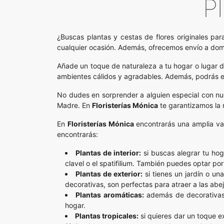
P
¿Buscas plantas y cestas de flores originales par
cualquier ocasión. Además, ofrecemos envío a domic
Añade un toque de naturaleza a tu hogar o lugar de
ambientes cálidos y agradables. Además, podrás eleg
No dudes en sorprender a alguien especial con nue
Madre. En
Floristerías Mónica
te garantizamos la 
En
Floristerías Mónica
encontrarás una amplia var
encontrarás:
Plantas de interior:
si buscas alegrar tu hoga
clavel o el spatifilium. También puedes optar po
Plantas de exterior:
si tienes un jardín o un
decorativas, son perfectas para atraer a las abej
Plantas aromáticas:
además de decorativas, 
hogar.
Plantas tropicales:
si quieres dar un toque ex