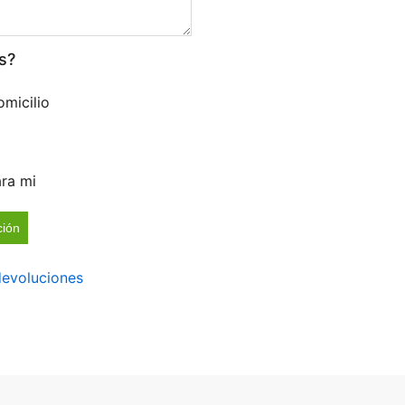
s?
omicilio
ra mi
ción
 devoluciones